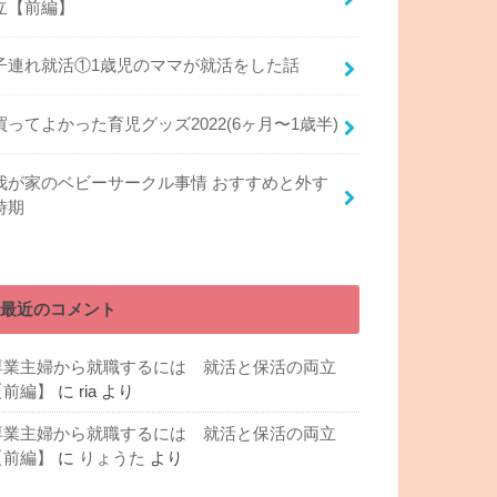
立【前編】
子連れ就活①1歳児のママが就活をした話
買ってよかった育児グッズ2022(6ヶ月〜1歳半)
我が家のベビーサークル事情 おすすめと外す
時期
最近のコメント
専業主婦から就職するには 就活と保活の両立
【前編】
に
ria
より
専業主婦から就職するには 就活と保活の両立
【前編】
に
りょうた
より