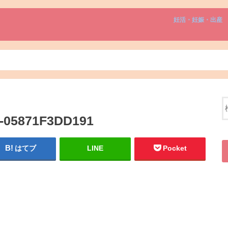
妊活・妊娠・出産
5-05871F3DD191
はてブ
LINE
Pocket