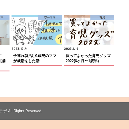
ママ
ワーママ
育児
2023.10.9
2023.1.19
に
子連れ就活①1歳児のママ
買ってよかった育児グッズ
【前
が就活をした話
2022(6ヶ月〜1歳半)
ラボ
.All Rights Reserved.