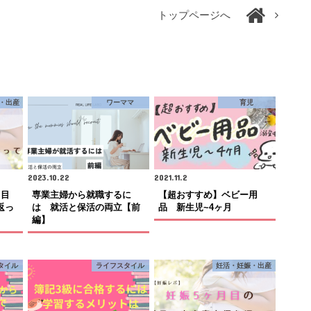
トップページへ
・出産
ワーママ
育児
2023.10.22
2021.11.2
月目
専業主婦から就職するに
【超おすすめ】ベビー用
返っ
は 就活と保活の両立【前
品 新生児~4ヶ月
編】
タイル
ライフスタイル
妊活・妊娠・出産