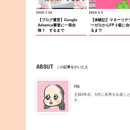
2020.7.26
2020.6.9
【ブログ運営】Google
【体験記】マネーリテ
Adsence審査に一発合
ーゼロからFP３級に合
格？ するまで
るまで
ABOUT
この記事をかいた人
ria
主婦3年目、6月に長男を出産し
す。