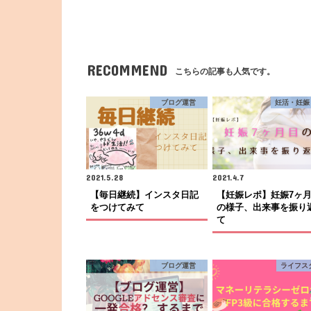
RECOMMEND
こちらの記事も人気です。
ブログ運営
妊活・妊娠
2021.5.28
2021.4.7
【毎日継続】インスタ日記
【妊娠レポ】妊娠7ヶ
をつけてみて
の様子、出来事を振り
て
ブログ運営
ライフス