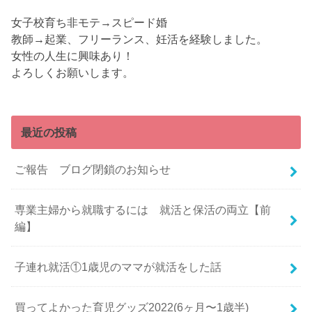
女子校育ち非モテ→スピード婚
教師→起業、フリーランス、妊活を経験しました。
女性の人生に興味あり！
よろしくお願いします。
最近の投稿
ご報告 ブログ閉鎖のお知らせ
専業主婦から就職するには 就活と保活の両立【前
編】
子連れ就活①1歳児のママが就活をした話
買ってよかった育児グッズ2022(6ヶ月〜1歳半)