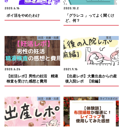
2020.6.16
2020.10.2
ポイ活をやめたわけ
「グラレコ 」ってよく聞くけ
ど、何？
妊活・妊娠・出産
育児
2020.6.26
2021.9.16
【妊活レポ】男性の妊活 精液
【出産レポ】大量出血からの産
検査を受けた感想と費用
後入院レポ 【前編】
妊活・妊娠・出産
ライフスタイル