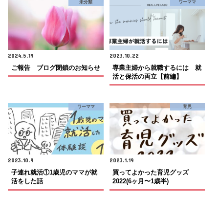
未分類
ワーママ
2024.5.19
2023.10.22
ご報告 ブログ閉鎖のお知らせ
専業主婦から就職するには 就
活と保活の両立【前編】
ワーママ
育児
2023.10.9
2023.1.19
子連れ就活①1歳児のママが就
買ってよかった育児グッズ
活をした話
2022(6ヶ月〜1歳半)